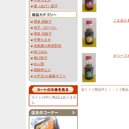
中華ちまき
揚（あげ）餃子
ごま油入
博多 焼餃子
包子（ポーズ）
博多 水餃子
中華ちまき
糸島豚の角煮割包
肉つみれ
オリーブ
揚げ餃子
めん類
調味料など
お中元-お歳暮ギフト
全 [
3
] 商品中 [
1
-
3
] 商
カートの中に商品はありませ
ん