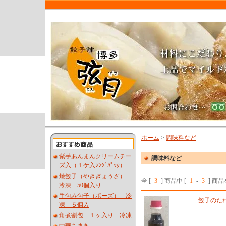
ホーム
>
調味料など
紫芋あんまんクリームチー
調味料など
ズ入（１ケ入ﾚﾝｼﾞﾊﾟｯｸ）
焼餃子（やきぎょうざ）
全 [
3
] 商品中 [
1
-
3
] 商
冷凍 50個入り
手包み包子（ポーズ） 冷
餃子のた
凍 ５個入
角煮割包 １ヶ入り 冷凍