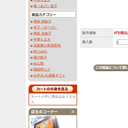
中華ちまき
揚（あげ）餃子
博多 焼餃子
包子（ポーズ）
販売価格
0円(税込
博多 水餃子
中華ちまき
購入数
糸島豚の角煮割包
肉つみれ
揚げ餃子
めん類
調味料など
お中元-お歳暮ギフト
カートの中に商品はありませ
ん