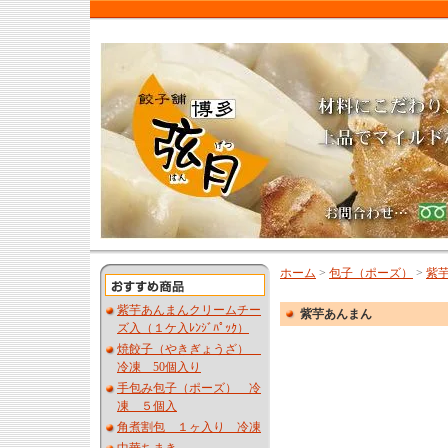
ホーム
>
包子（ポーズ）
>
紫
紫芋あんまんクリームチー
紫芋あんまん
ズ入（１ケ入ﾚﾝｼﾞﾊﾟｯｸ）
焼餃子（やきぎょうざ）
冷凍 50個入り
手包み包子（ポーズ） 冷
凍 ５個入
角煮割包 １ヶ入り 冷凍