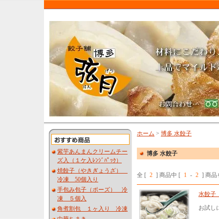
ホーム
>
博多 水餃子
紫芋あんまんクリームチー
博多 水餃子
ズ入（１ケ入ﾚﾝｼﾞﾊﾟｯｸ）
焼餃子（やきぎょうざ）
全 [
2
] 商品中 [
1
-
2
] 商
冷凍 50個入り
手包み包子（ポーズ） 冷
水餃子
凍 ５個入
お試し
角煮割包 １ヶ入り 冷凍