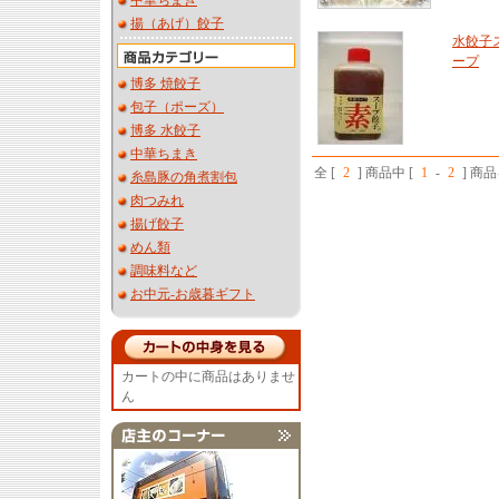
中華ちまき
揚（あげ）餃子
水餃子
ープ
博多 焼餃子
包子（ポーズ）
博多 水餃子
中華ちまき
全 [
2
] 商品中 [
1
-
2
] 商
糸島豚の角煮割包
肉つみれ
揚げ餃子
めん類
調味料など
お中元-お歳暮ギフト
カートの中に商品はありませ
ん