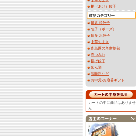
中華ちまき
揚（あげ）餃子
博多 焼餃子
包子（ポーズ）
博多 水餃子
中華ちまき
糸島豚の角煮割包
肉つみれ
揚げ餃子
めん類
調味料など
お中元-お歳暮ギフト
カートの中に商品はありませ
ん