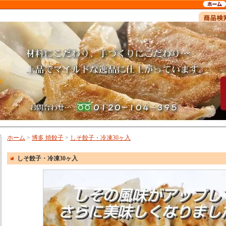
ホーム
>
博多 焼餃子
>
しそ餃子・冷凍30ヶ入
しそ餃子・冷凍30ヶ入