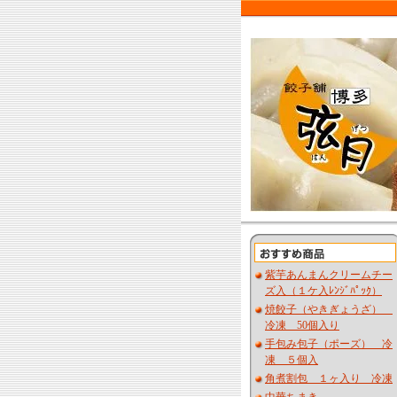
紫芋あんまんクリームチー
ズ入（１ケ入ﾚﾝｼﾞﾊﾟｯｸ）
焼餃子（やきぎょうざ）
冷凍 50個入り
手包み包子（ポーズ） 冷
凍 ５個入
角煮割包 １ヶ入り 冷凍